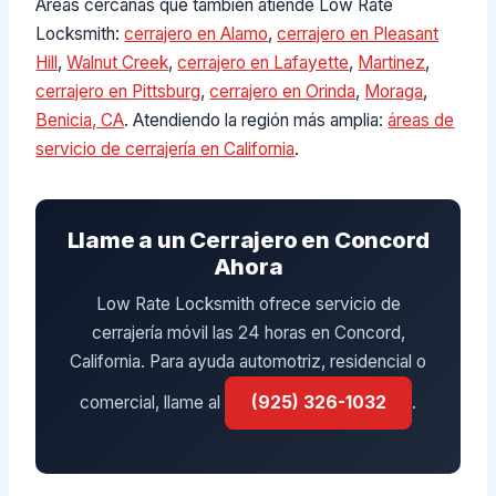
Áreas cercanas que también atiende Low Rate
Locksmith:
cerrajero en Alamo
,
cerrajero en Pleasant
Hill
,
Walnut Creek
,
cerrajero en Lafayette
,
Martinez
,
cerrajero en Pittsburg
,
cerrajero en Orinda
,
Moraga
,
Benicia, CA
. Atendiendo la región más amplia:
áreas de
servicio de cerrajería en California
.
Llame a un Cerrajero en Concord
Ahora
Low Rate Locksmith ofrece servicio de
cerrajería móvil las 24 horas en Concord,
California. Para ayuda automotriz, residencial o
comercial, llame al
(925) 326-1032
.