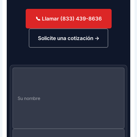
📞 Llamar (833) 439-8636
Solicite una cotización →