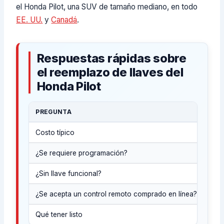
el Honda Pilot, una SUV de tamaño mediano, en todo
EE. UU.
y
Canadá
.
Respuestas rápidas sobre
el reemplazo de llaves del
Honda Pilot
PREGUNTA
RES
Costo típico
Pre
¿Se requiere programación?
Por
¿Sin llave funcional?
Con 
¿Se acepta un control remoto comprado en línea?
A v
Qué tener listo
Año 