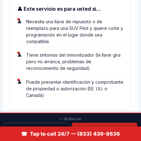
👤 Este servicio es para usted si…
Necesita una llave de repuesto o de
reemplazo para una SUV Pilot y quiere corte y
programación en el lugar donde sea
compatible
Tiene síntomas del inmovilizador (la llave gira
pero no arranca, problemas de
reconocimiento de seguridad)
Puede presentar identificación y comprobante
de propiedad o autorización (EE. UU. o
Canadá)
— DESPACHO
🚫 Este servicio NO es para usted si…
Solicitar cotización
📞 Llamar
☎ Tap to call 24/7 — (833) 439-8636
No puede presentar documentación de