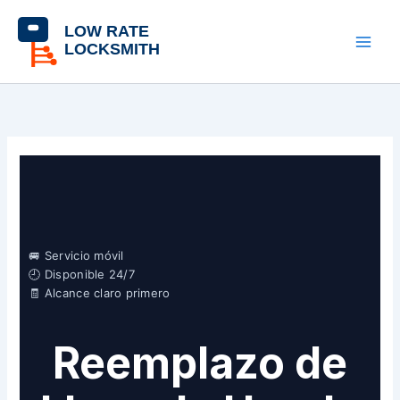
Skip
contenido
to
content
🚐 Servicio móvil
🕘 Disponible 24/7
🧾 Alcance claro primero
Reemplazo de