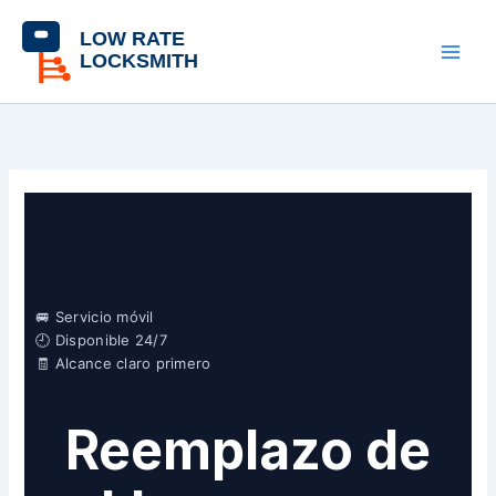
Skip
contenido
to
content
🚐 Servicio móvil
🕘 Disponible 24/7
🧾 Alcance claro primero
Reemplazo de