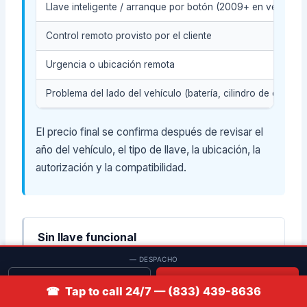
Llave inteligente / arranque por botón (2009+ en versione
Control remoto provisto por el cliente
Urgencia o ubicación remota
Problema del lado del vehículo (batería, cilindro de encend
El precio final se confirma después de revisar el
año del vehículo, el tipo de llave, la ubicación, la
autorización y la compatibilidad.
Sin llave funcional
Muchos Sonatas pueden atenderse en el lugar una
— DESPACHO
vez que se confirma la identificación y la
Solicitar cotización
📞 Llamar
propiedad; los años con llave inteligente requieren
☎ Tap to call 24/7 — (833) 439-8636
registro de proximidad al SMK/inmovilizador.