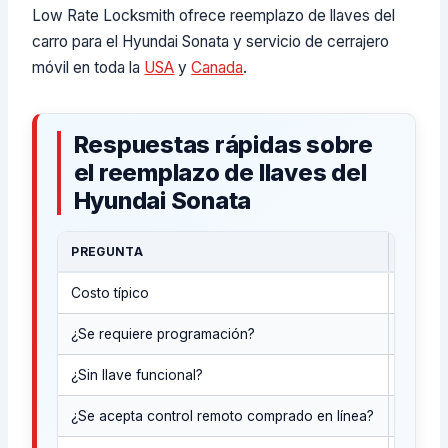
Low Rate Locksmith ofrece reemplazo de llaves del
carro para el Hyundai Sonata y servicio de cerrajero
móvil en toda la
USA
y
Canada
.
Respuestas rápidas sobre
el reemplazo de llaves del
Hyundai Sonata
PREGUNTA
RESPU
Costo típico
El prec
¿Se requiere programación?
En much
¿Sin llave funcional?
En much
¿Se acepta control remoto comprado en línea?
A vece