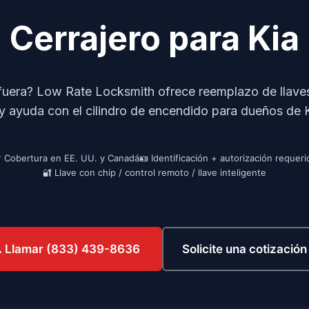
Cerrajero para Kia
afuera? Low Rate Locksmith ofrece reemplazo de llave
y ayuda con el cilindro de encendido para dueños de K
 Cobertura en EE. UU. y Canadá
🪪 Identificación + autorización requeri
🔐 Llave con chip / control remoto / llave inteligente
Solicite una cotizació
 Llamar (833) 439-8636