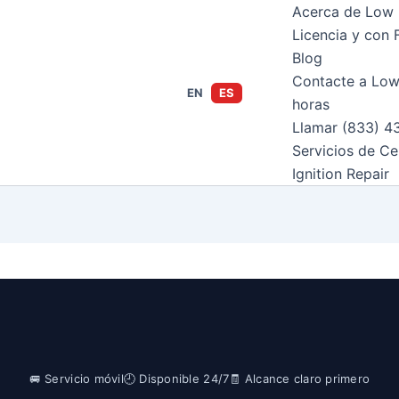
Acerca de Low 
Licencia y con 
Blog
Contacte a Low
EN
ES
horas
Llamar (833) 4
Servicios de Ce
Ignition Repair
🚐 Servicio móvil
🕘 Disponible 24/7
🧾 Alcance claro primero