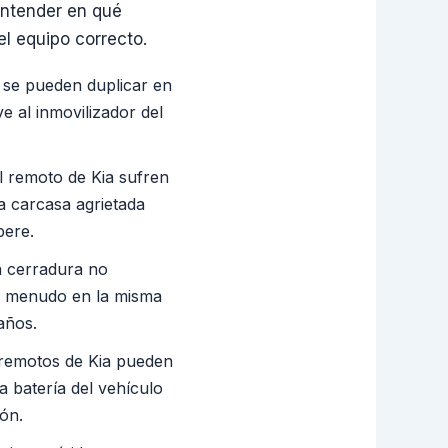
Entender en qué
l equipo correcto.
o se pueden duplicar en
e al inmovilizador del
ol remoto de Kia sufren
a carcasa agrietada
pere.
a cerradura no
 a menudo en la misma
años.
 remotos de Kia pueden
a batería del vehículo
ón.