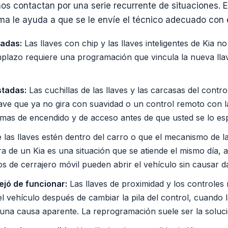
nos contactan por una serie recurrente de situaciones. 
ma le ayuda a que se le envíe el técnico adecuado con e
badas:
Las llaves con chip y las llaves inteligentes de Kia n
mplazo requiere una programación que vincula la nueva llav
stadas:
Las cuchillas de las llaves y las carcasas del contr
lave que ya no gira con suavidad o un control remoto con l
as de encendido y de acceso antes de que usted se lo es
 las llaves estén dentro del carro o que el mecanismo de l
a de un Kia es una situación que se atiende el mismo día,
s de cerrajero móvil pueden abrir el vehículo sin causar d
ejó de funcionar:
Las llaves de proximidad y los controles
l vehículo después de cambiar la pila del control, cuando l
guna causa aparente. La reprogramación suele ser la soluci