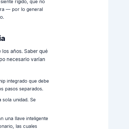
siente rígido, que no
ura — por lo general
o.
ia
e los años. Saber qué
ipo necesario varían
hip integrado que debe
dos pasos separados.
 sola unidad. Se
n una llave inteligente
nario, las cuales