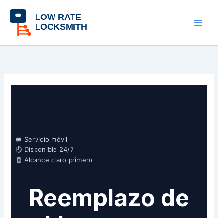
Skip
contenido
to
content
🚐 Servicio móvil
🕘 Disponible 24/7
🧾 Alcance claro primero
Reemplazo de