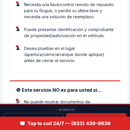
Necesita una llave/control remoto de repuesto
para su Rogue, o perdió su última llave y
necesita una solución de reemplazo.
Puede presentar identificación y comprobante
de propiedad/autorización en el vehículo.
Desea pruebas en el lugar
(apertura/cierre/arranque donde aplique)
antes de cerrar el servicio.
🚫 Este servicio NO es para usted si…
No puede mostrar documentos de
autorización o propiedad.
— DESPACHO
Solicitar cotización
📞 Llamar
Desea eludir el inmovilizador o desactivar el
☎ Tap to call 24/7 — (833) 439-8636
sistema