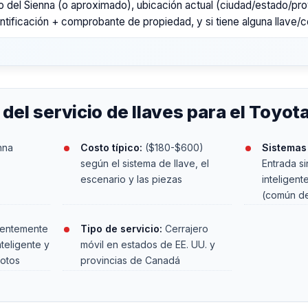
o del Sienna (o aproximado), ubicación actual (ciudad/estado/pro
ntificación + comprobante de propiedad, y si tiene alguna llave/co
el servicio de llaves para el Toyot
nna
Costo típico:
($180-$600)
Sistemas 
según el sistema de llave, el
Entrada sin
escenario y las piezas
inteligent
(común de
entemente
Tipo de servicio:
Cerrajero
nteligente y
móvil en estados de EE. UU. y
motos
provincias de Canadá