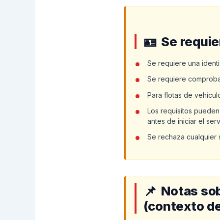
Se requi
Se requiere una identi
Se requiere comproban
Para flotas de vehícu
Los requisitos pueden 
antes de iniciar el serv
Se rechaza cualquier s
Notas sob
(contexto d