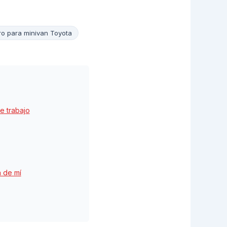
ro para minivan Toyota
e trabajo
a de mí