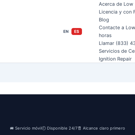
Acerca de Low 
Licencia y con 
Blog
Contacte a Low
EN
ES
horas
Llamar (833) 4
Servicios de Ce
Ignition Repair
🚐 Servicio móvil
🕘 Disponible 24/7
🧾 Alcance claro primero