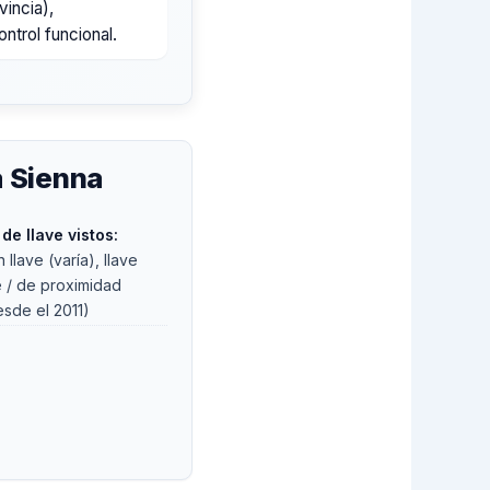
vincia),
ntrol funcional.
a Sienna
de llave vistos:
 llave (varía), llave
e / de proximidad
sde el 2011)