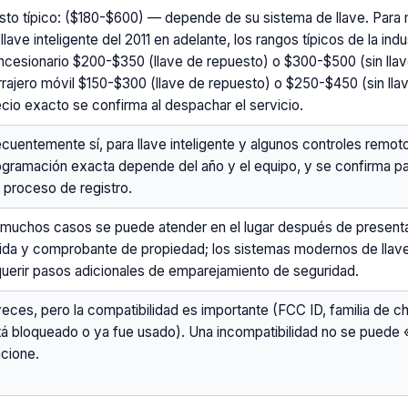
sto típico: ($180-$600) — depende de su sistema de llave. Para
llave inteligente del 2011 en adelante, los rangos típicos de la indu
ncesionario $200-$350 (llave de repuesto) o $300-$500 (sin llave
rrajero móvil $150-$300 (llave de repuesto) o $250-$450 (sin llave
ecio exacto se confirma al despachar el servicio.
cuentemente sí, para llave inteligente y algunos controles remoto
ogramación exacta depende del año y el equipo, y se confirma pa
l proceso de registro.
 muchos casos se puede atender en el lugar después de presentar
lida y comprobante de propiedad; los sistemas modernos de llave
querir pasos adicionales de emparejamiento de seguridad.
eces, pero la compatibilidad es importante (FCC ID, familia de chi
tá bloqueado o ya fue usado). Una incompatibilidad no se puede 
ncione.