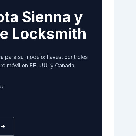
ta Sienna y
ate Locksmith
 para su modelo: llaves, controles
ero móvil en EE. UU. y Canadá.
da
n →