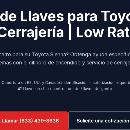
de Llaves para Toyo
Cerrajería | Low R
carro para su Toyota Sienna? Obtenga ayuda específica
mas con el cilindro de encendido y servicio de cerraj
 Cobertura en EE. UU. y Canadá
🪪 Identificación + autorización requeri
🔐 Llave con chip / control remoto / llave inteligente
Solicite una cotizació
 Llamar (833) 439-8636