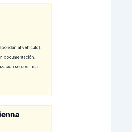
pondan al vehículo).
on documentación.
rización se confirma
Sienna