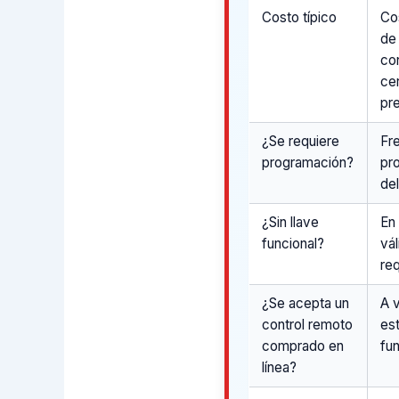
Costo típico
Co
de 
co
ce
pr
¿Se requiere
Fre
programación?
pr
de
¿Sin llave
En
funcional?
vá
re
¿Se acepta un
A v
control remoto
es
comprado en
fu
línea?