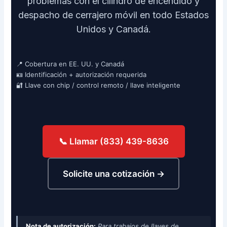
problemas con el cilindro de encendido y
despacho de cerrajero móvil en todo Estados
Unidos y Canadá.
📍 Cobertura en EE. UU. y Canadá
🪪 Identificación + autorización requerida
🔐 Llave con chip / control remoto / llave inteligente
📞 Llamar (833) 439-8636
Solicite una cotización →
Nota de autorización:
Para trabajos de llaves de