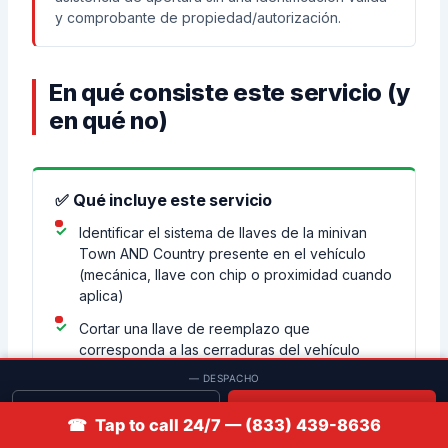
y comprobante de propiedad/autorización.
En qué consiste este servicio (y
en qué no)
✅ Qué incluye este servicio
Identificar el sistema de llaves de la minivan
Town AND Country presente en el vehículo
(mecánica, llave con chip o proximidad cuando
aplica)
Cortar una llave de reemplazo que
corresponda a las cerraduras del vehículo
cuando sea posible
— DESPACHO
Programar/vincular llaves y controles remotos
Solicitar cotización
📞 Llamar
☎ Tap to call 24/7 — (833) 439-8636
compatibles cuando el vehículo requiere
registro