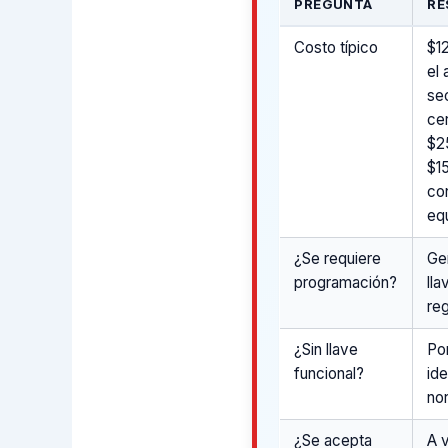
PREGUNTA
RE
Costo típico
$1
el 
se
ce
$2
$1
co
eq
¿Se requiere
Ge
programación?
ll
reg
¿Sin llave
Po
funcional?
ide
no
¿Se acepta
A 