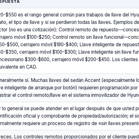
SPUESTA
20-$550 es el rango general común para trabajos de llave del Hy
año, el tipo de llave y si se perdieron todas las llaves. Ejemplos d
ctor (no es una cotización): Control remoto de repuesto—conces
rrajero móvil $100-$250; Control remoto sin llave funcional—conc
50-$500, cerrajero móvil $180-$400; Llave inteligente de repue
50-$350, cerrajero móvil $100-$300; Llave inteligente sin llave f
ncesionario $300-$600, cerrajero móvil $200-$450. Los clientes
uivalente en CAD.
neralmente sí. Muchas llaves del sedán Accent (especialmente 
ave inteligente de arranque por botón) requieren programación por
istrar el control remoto/llave en el sistema inmovilizador de Hyun
r lo general se puede atender en el lugar después de que usted 
ntificación oficial y comprobante de propiedad/autorización; el s
rmalmente requiere un proceso de registro de «sin llaves present
veces. Los controles remotos proporcionados por el cliente pued