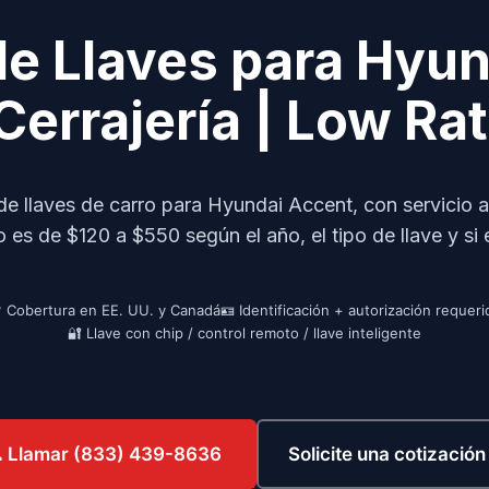
e Llaves para Hyun
Cerrajería | Low R
de llaves de carro para Hyundai Accent, con servicio 
 es de $120 a $550 según el año, el tipo de llave y si e
 Cobertura en EE. UU. y Canadá
🪪 Identificación + autorización requeri
🔐 Llave con chip / control remoto / llave inteligente
Solicite una cotizació
 Llamar (833) 439-8636