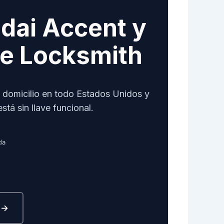
dai Accent y
ate Locksmith
a domicilio en todo Estados Unidos y
stá sin llave funcional.
da
n →