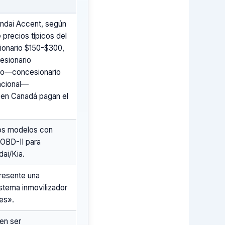
undai Accent, según
e precios típicos del
ionario $150-$300,
esionario
sto—concesionario
uncional—
 en Canadá pagan el
los modelos con
 OBD-II para
dai/Kia.
presente una
istema inmovilizador
es».
en ser