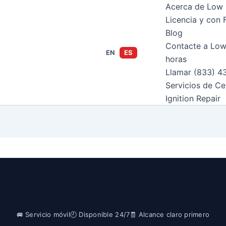
Acerca de Low 
Licencia y con 
Blog
Contacte a Low
EN
ES
horas
Llamar (833) 4
Servicios de Ce
Ignition Repair
🚐 Servicio móvil
🕘 Disponible 24/7
🧾 Alcance claro primero