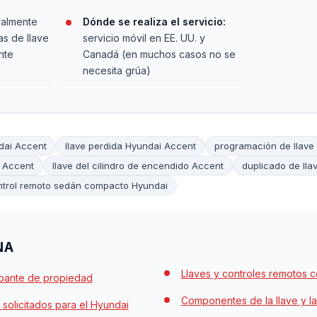
almente
Dónde se realiza el servicio:
as de llave
servicio móvil en EE. UU. y
nte
Canadá (en muchos casos no se
necesita grúa)
dai Accent
llave perdida Hyundai Accent
programación de llave
i Accent
llave del cilindro de encendido Accent
duplicado de lla
ntrol remoto sedán compacto Hyundai
NA
Llaves y controles remotos 
bante de propiedad
Componentes de la llave y la
 solicitados para el Hyundai